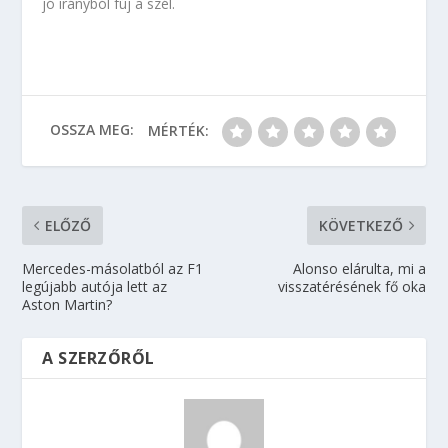
jó irányból fúj a szél.
OSSZA MEG:
MÉRTÉK:
ELŐZŐ
KÖVETKEZŐ
Mercedes-másolatból az F1
Alonso elárulta, mi a
legújabb autója lett az
visszatérésének fő oka
Aston Martin?
A SZERZŐRŐL