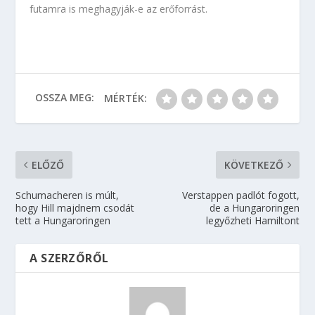
futamra is meghagyják-e az erőforrást.
OSSZA MEG:
MÉRTÉK:
ELŐZŐ
KÖVETKEZŐ
Schumacheren is múlt,
Verstappen padlót fogott,
hogy Hill majdnem csodát
de a Hungaroringen
tett a Hungaroringen
legyőzheti Hamiltont
A SZERZŐRŐL