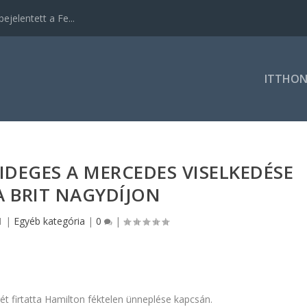
ejelentett a Fe...
ITTHO
DEGES A MERCEDES VISELKEDÉSE
A BRIT NAGYDÍJON
1
|
Egyéb kategória
|
0
|
égét firtatta Hamilton féktelen ünneplése kapcsán.