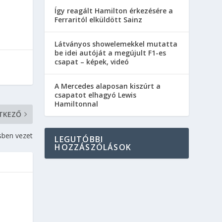
Így reagált Hamilton érkezésére a
Ferraritól elküldött Sainz
Látványos showelemekkel mutatta
be idei autóját a megújult F1-es
csapat – képek, videó
A Mercedes alaposan kiszúrt a
csapatot elhagyó Lewis
Hamiltonnal
TKEZŐ
sben vezet
LEGUTÓBBI
HOZZÁSZÓLÁSOK