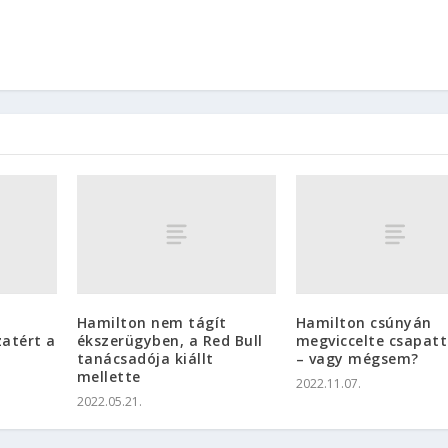
Hamilton nem tágít
Hamilton csúnyán
zatért a
ékszerügyben, a Red Bull
megviccelte csapatt
tanácsadója kiállt
– vagy mégsem?
mellette
2022.11.07.
2022.05.21.