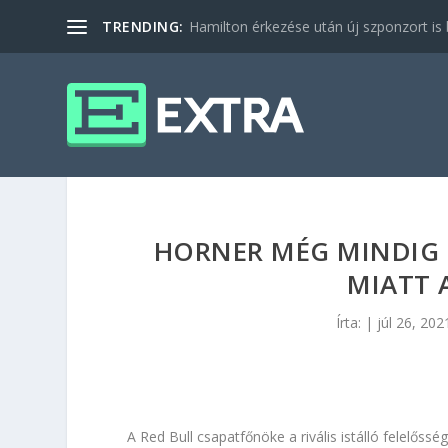
TRENDING:
Hamilton érkezése után új szponzort is b
HORNER MÉG MINDIG I
MIATT 
Írta:
|
júl 26, 202
A Red Bull csapatfőnöke a rivális istálló felelőss