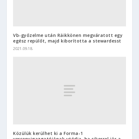
Vb-győzelme után Räikkönen megváratott egy
egész repülőt, majd kiborította a stewardesst
2021.09.18.
Közülük kerülhet ki a Forma-1
versenyigazgatójának utódja, ha sikerrel jár a