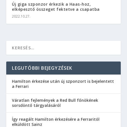
Új giga szponzor érkezik a Haas-hoz,
elképesztő összeget fektetve a csapatba
2022.10.27.
LEGUTÓBBI BEJEGYZÉSEK
Hamilton érkezése után új szponzort is bejelentett
a Ferrari
Váratlan fejlemények a Red Bull főnökének
sorsdöntő tárgyalásáról
Így reagált Hamilton érkezésére a Ferraritól
elküldött Sainz