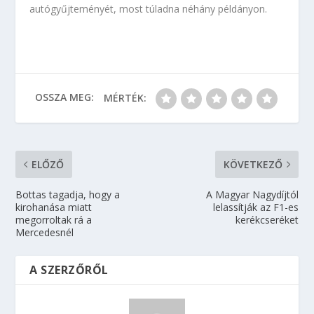
autógyűjteményét, most túladna néhány példányon.
OSSZA MEG:
MÉRTÉK:
ELŐZŐ
KÖVETKEZŐ
Bottas tagadja, hogy a
A Magyar Nagydíjtól
kirohanása miatt
lelassítják az F1-es
megorroltak rá a
kerékcseréket
Mercedesnél
A SZERZŐRŐL