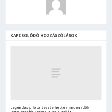
KAPCSOLÓDÓ HOZZÁSZÓLÁSOK
Legendás pilóta tesztelhette minden idők
leggyorsabb Forma-1-es autóját