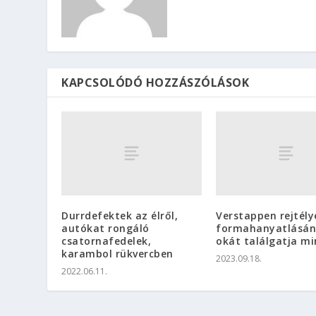
KAPCSOLÓDÓ HOZZÁSZÓLÁSOK
Durrdefektek az élről,
Verstappen rejtély
autókat rongáló
formahanyatlásá
csatornafedelek,
okát találgatja mi
karambol rükvercben
2023.09.18.
2022.06.11.