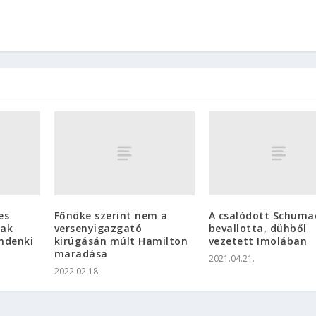
es
Főnöke szerint nem a
A csalódott Schuma
nak
versenyigazgató
bevallotta, dühből
ndenki
kirúgásán múlt Hamilton
vezetett Imolában
maradása
2021.04.21.
2022.02.18.