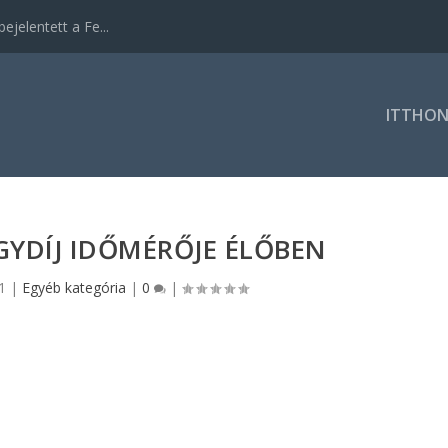
ejelentett a Fe...
ITTHO
GYDÍJ IDŐMÉRŐJE ÉLŐBEN
1
|
Egyéb kategória
|
0
|