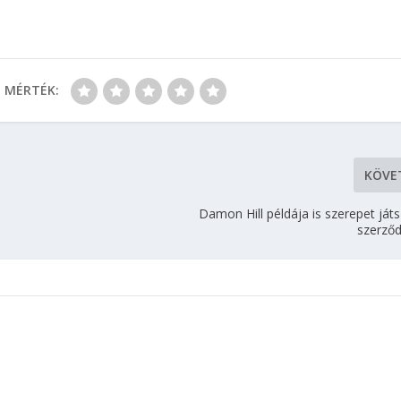
MÉRTÉK:
KÖVE
Damon Hill példája is szerepet játs
szerző