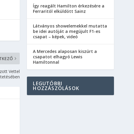
Így reagált Hamilton érkezésére a
Ferraritól elküldött Sainz
Látványos showelemekkel mutatta
be idei autóját a megújult F1-es
csapat – képek, videó
A Mercedes alaposan kiszúrt a
csapatot elhagyó Lewis
TKEZŐ
Hamiltonnal
zott Vettel
dtetésében
LEGUTÓBBI
HOZZÁSZÓLÁSOK