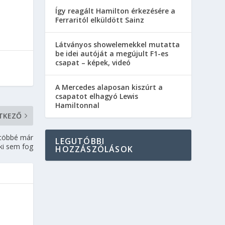
Így reagált Hamilton érkezésére a
Ferraritól elküldött Sainz
Látványos showelemekkel mutatta
be idei autóját a megújult F1-es
csapat – képek, videó
A Mercedes alaposan kiszúrt a
csapatot elhagyó Lewis
Hamiltonnal
TKEZŐ
 többé már
LEGUTÓBBI
ki sem fog
HOZZÁSZÓLÁSOK