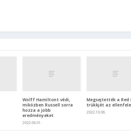
Wolff Hamiltont védi,
Megsejtették a Red 
miközben Russell sorra
trükkjét az ellenfel
hozza a jobb
2022.10.08.
eredményeket
2022.06.01.