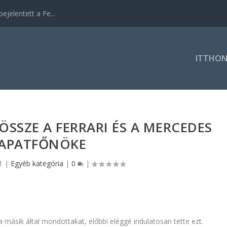
ejelentett a Fe...
ITTHO
ÖSSZE A FERRARI ÉS A MERCEDES
APATFŐNÖKE
1
|
Egyéb kategória
|
0
|
 másik által mondottakat, előbbi eléggé indulatosan tette ezt.