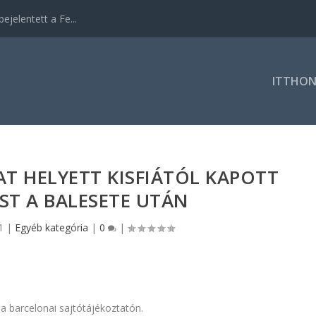
ejelentett a Fe...
ITTHO
T HELYETT KISFIÁTÓL KAPOTT
ST A BALESETE UTÁN
1
|
Egyéb kategória
|
0
|
 a barcelonai sajtótájékoztatón.