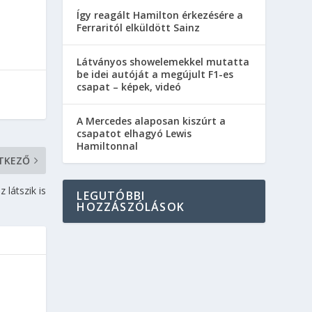
Így reagált Hamilton érkezésére a
Ferraritól elküldött Sainz
Látványos showelemekkel mutatta
be idei autóját a megújult F1-es
csapat – képek, videó
A Mercedes alaposan kiszúrt a
csapatot elhagyó Lewis
Hamiltonnal
TKEZŐ
z látszik is
LEGUTÓBBI
HOZZÁSZÓLÁSOK