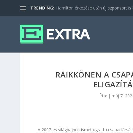
TRENDING:
Hamilton érkezése után új szponzort is b
RÄIKKÖNEN A CSAPA
ELIGAZÍTÁ
Írta:
|
máj 7, 202
A 2007-es világbajnok ismét ugratta csapattársát