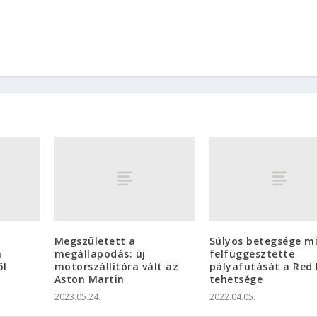
Megszületett a
Súlyos betegsége m
a
megállapodás: új
felfüggesztette
ől
motorszállítóra vált az
pályafutását a Red 
Aston Martin
tehetsége
2023.05.24.
2022.04.05.