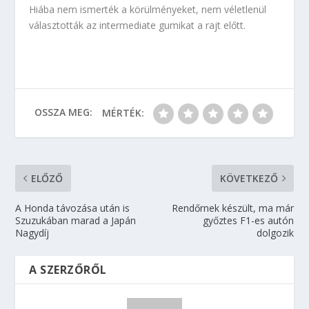
Hiába nem ismerték a körülményeket, nem véletlenül
választották az intermediate gumikat a rajt előtt.
OSSZA MEG:
MÉRTÉK:
ELŐZŐ
KÖVETKEZŐ
A Honda távozása után is
Rendőrnek készült, ma már
Szuzukában marad a Japán
győztes F1-es autón
Nagydíj
dolgozik
A SZERZŐRŐL