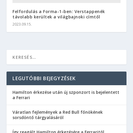
Felfordulás a Forma-1-ben: Verstappenék
távolabb kerültek a világbajnoki címtől
2023.09.15.
LEGUTÓBBI BEJEGYZÉSEK
Hamilton érkezése után új szponzort is bejelentett
a Ferrari
Váratlan fejlemények a Red Bull főnökének
sorsdöntő tárgyalásáról
Így reagált Hamilton érkezésére a Ferraritól