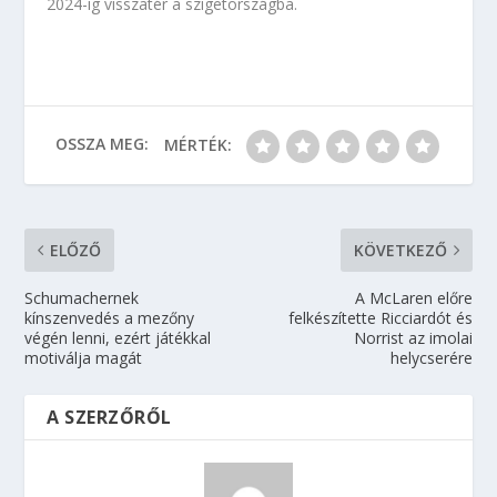
2024-ig visszatér a szigetországba.
OSSZA MEG:
MÉRTÉK:
ELŐZŐ
KÖVETKEZŐ
Schumachernek
A McLaren előre
kínszenvedés a mezőny
felkészítette Ricciardót és
végén lenni, ezért játékkal
Norrist az imolai
motiválja magát
helycserére
A SZERZŐRŐL