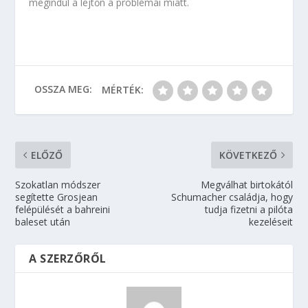
megindul a lejtőn a problémái miatt.
OSSZA MEG:
MÉRTÉK:
ELŐZŐ
KÖVETKEZŐ
Szokatlan módszer
Megválhat birtokától
segítette Grosjean
Schumacher családja, hogy
felépülését a bahreini
tudja fizetni a pilóta
baleset után
kezeléseit
A SZERZŐRŐL