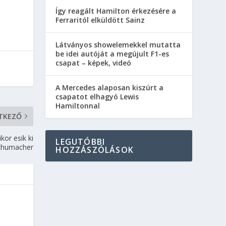
Így reagált Hamilton érkezésére a
Ferraritól elküldött Sainz
Látványos showelemekkel mutatta
be idei autóját a megújult F1-es
csapat – képek, videó
A Mercedes alaposan kiszúrt a
csapatot elhagyó Lewis
Hamiltonnal
TKEZŐ
kor esik ki
LEGUTÓBBI
chumacher
HOZZÁSZÓLÁSOK