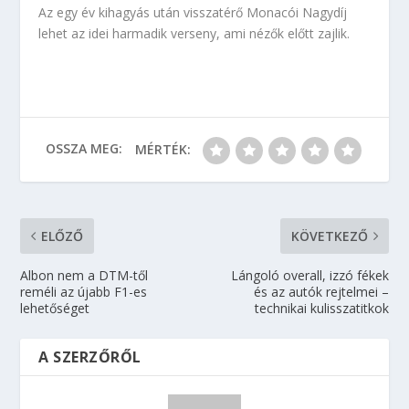
Az egy év kihagyás után visszatérő Monacói Nagydíj
lehet az idei harmadik verseny, ami nézők előtt zajlik.
OSSZA MEG:
MÉRTÉK:
ELŐZŐ
KÖVETKEZŐ
Albon nem a DTM-től
Lángoló overall, izzó fékek
reméli az újabb F1-es
és az autók rejtelmei –
lehetőséget
technikai kulisszatitkok
A SZERZŐRŐL