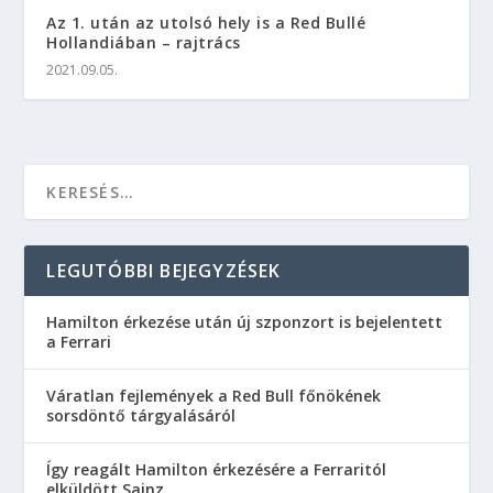
Az 1. után az utolsó hely is a Red Bullé
Hollandiában – rajtrács
2021.09.05.
LEGUTÓBBI BEJEGYZÉSEK
Hamilton érkezése után új szponzort is bejelentett
a Ferrari
Váratlan fejlemények a Red Bull főnökének
sorsdöntő tárgyalásáról
Így reagált Hamilton érkezésére a Ferraritól
elküldött Sainz