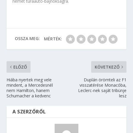
német túraautó-bajnokságra.
OSSZA MEG:
MÉRTÉK:
ELŐZŐ
KÖVETKEZŐ
Hiába nyertek meg vele
Duplán örömteli az F1
mindent, a Mercedesnél
visszatérése Monacóba,
nem Hamilton, hanem
Leclerc-nek saját tribünje
Schumacher a kedvenc
lesz
A SZERZŐRŐL