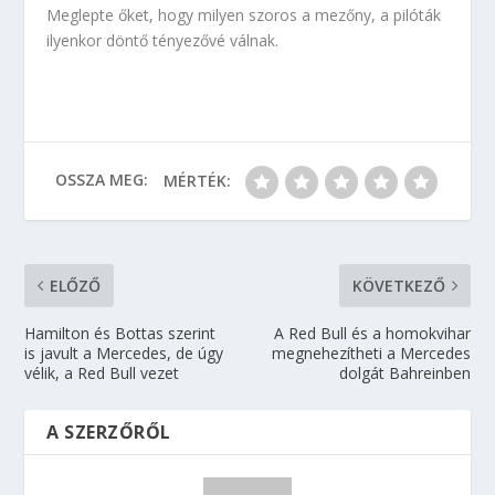
Meglepte őket, hogy milyen szoros a mezőny, a pilóták
ilyenkor döntő tényezővé válnak.
OSSZA MEG:
MÉRTÉK:
ELŐZŐ
KÖVETKEZŐ
Hamilton és Bottas szerint
A Red Bull és a homokvihar
is javult a Mercedes, de úgy
megnehezítheti a Mercedes
vélik, a Red Bull vezet
dolgát Bahreinben
A SZERZŐRŐL