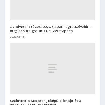
„A nővérem tüzesebb, az apám agresszívebb” –
meglepő dolgot árult el Verstappen
2023.06.11.
Szakított a McLaren jóképű pilótája és a
gyönyörű portugál modell