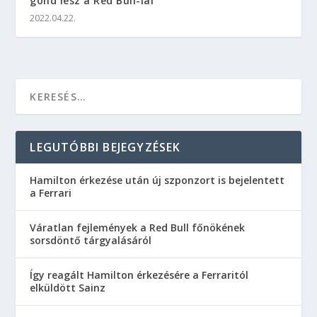
gond lesz a Red Bull-lal
2022.04.22.
LEGUTÓBBI BEJEGYZÉSEK
Hamilton érkezése után új szponzort is bejelentett
a Ferrari
Váratlan fejlemények a Red Bull főnökének
sorsdöntő tárgyalásáról
Így reagált Hamilton érkezésére a Ferraritól
elküldött Sainz