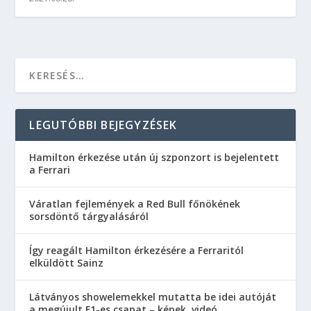
LEGUTÓBBI BEJEGYZÉSEK
Hamilton érkezése után új szponzort is bejelentett
a Ferrari
Váratlan fejlemények a Red Bull főnökének
sorsdöntő tárgyalásáról
Így reagált Hamilton érkezésére a Ferraritól
elküldött Sainz
Látványos showelemekkel mutatta be idei autóját
a megújult F1-es csapat – képek, videó