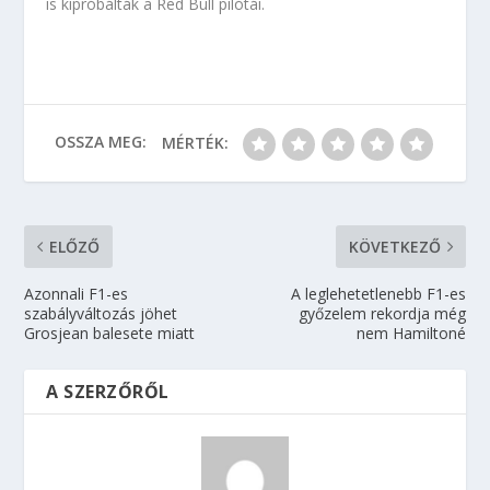
is kipróbálták a Red Bull pilótái.
OSSZA MEG:
MÉRTÉK:
ELŐZŐ
KÖVETKEZŐ
Azonnali F1-es
A leglehetetlenebb F1-es
szabályváltozás jöhet
győzelem rekordja még
Grosjean balesete miatt
nem Hamiltoné
A SZERZŐRŐL