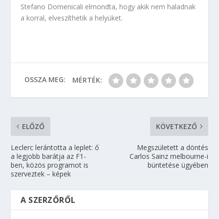
Stefano Domenicali elmondta, hogy akik nem haladnak
a korral, elveszíthetik a helyüket.
OSSZA MEG:
MÉRTÉK:
ELŐZŐ
KÖVETKEZŐ
Leclerc lerántotta a leplet: ő
Megszületett a döntés
a legjobb barátja az F1-
Carlos Sainz melbourne-i
ben, közös programot is
büntetése ügyében
szerveztek – képek
A SZERZŐRŐL