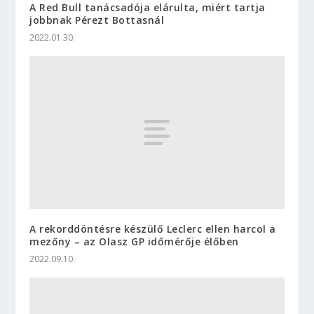
A Red Bull tanácsadója elárulta, miért tartja
jobbnak Pérezt Bottasnál
2022.01.30.
A rekorddöntésre készülő Leclerc ellen harcol a
mezőny – az Olasz GP időmérője élőben
2022.09.10.