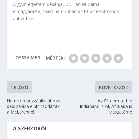
A győri egyetem dékánja, Dr. Hanula Barna
elmagyarázta, miért nem rohan az F1 az elektromos
autók felé.
OSSZA MEG:
MÉRTÉK:
ELŐZŐ
KÖVETKEZŐ
Hamilton hozzáállását már
Az F1 nem tett le
debütálása előtt csodálták
Indianapolisról, Afrikába is
a McLarennél
visszatérne
A SZERZŐRŐL