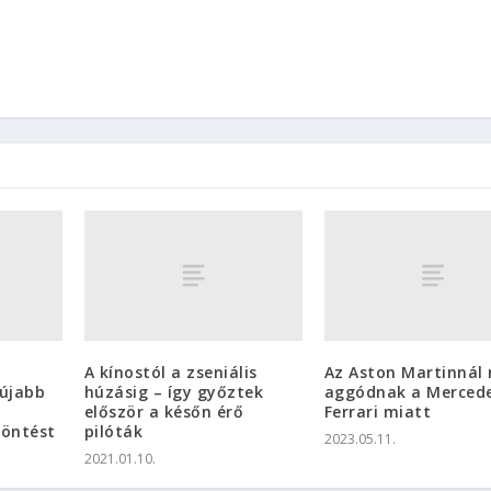
A kínostól a zseniális
Az Aston Martinnál
újabb
húzásig – így győztek
aggódnak a Mercede
először a későn érő
Ferrari miatt
döntést
pilóták
2023.05.11.
2021.01.10.