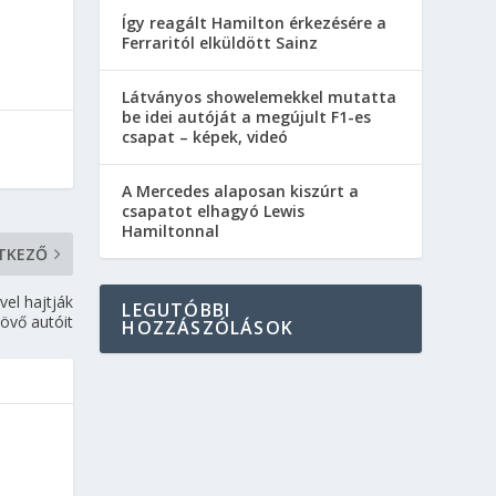
Így reagált Hamilton érkezésére a
Ferraritól elküldött Sainz
Látványos showelemekkel mutatta
be idei autóját a megújult F1-es
csapat – képek, videó
A Mercedes alaposan kiszúrt a
csapatot elhagyó Lewis
Hamiltonnal
TKEZŐ
el hajtják
LEGUTÓBBI
jövő autóit
HOZZÁSZÓLÁSOK