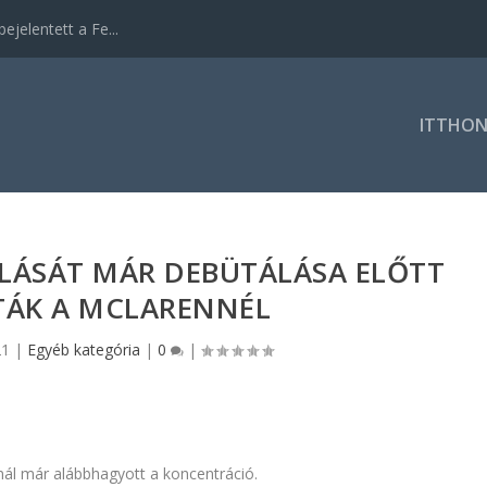
ejelentett a Fe...
ITTHO
LÁSÁT MÁR DEBÜTÁLÁSA ELŐTT
TÁK A MCLARENNÉL
21
|
Egyéb kategória
|
0
|
knál már alábbhagyott a koncentráció.