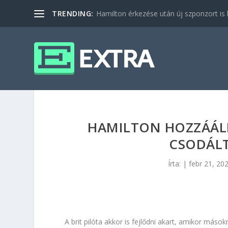
TRENDING:
Hamilton érkezése után új szponzort is b
HAMILTON HOZZÁÁL
CSODÁL
Írta:
|
febr 21, 20
A brit pilóta akkor is fejlődni akart, amikor máso