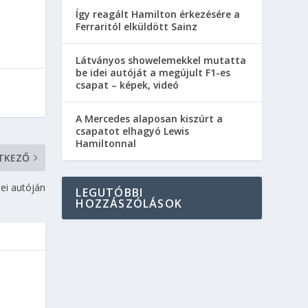
Így reagált Hamilton érkezésére a
Ferraritól elküldött Sainz
Látványos showelemekkel mutatta
be idei autóját a megújult F1-es
csapat – képek, videó
A Mercedes alaposan kiszúrt a
csapatot elhagyó Lewis
Hamiltonnal
TKEZŐ
dei autóján
LEGUTÓBBI
HOZZÁSZÓLÁSOK