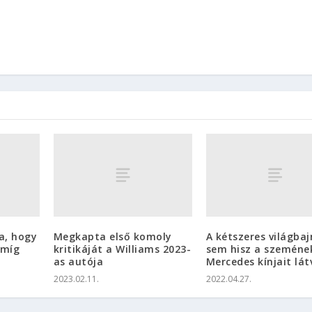
a, hogy
Megkapta első komoly
A kétszeres világba
amíg
kritikáját a Williams 2023-
sem hisz a szeméne
as autója
Mercedes kínjait lát
2023.02.11.
2022.04.27.