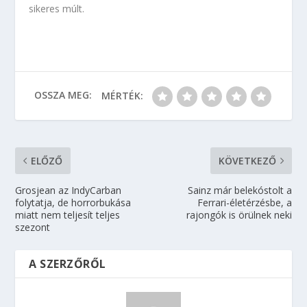
sikeres múlt.
OSSZA MEG:
MÉRTÉK:
ELŐZŐ
KÖVETKEZŐ
Grosjean az IndyCarban
Sainz már belekóstolt a
folytatja, de horrorbukása
Ferrari-életérzésbe, a
miatt nem teljesít teljes
rajongók is örülnek neki
szezont
A SZERZŐRŐL