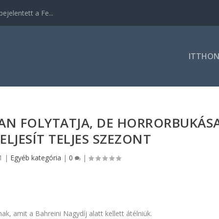
ejelentett a Fe...
ITTHO
AN FOLYTATJA, DE HORRORBUKÁS
ELJESÍT TELJES SZEZONT
1
|
Egyéb kategória
|
0
|
k, amit a Bahreini Nagydíj alatt kellett átélniük.