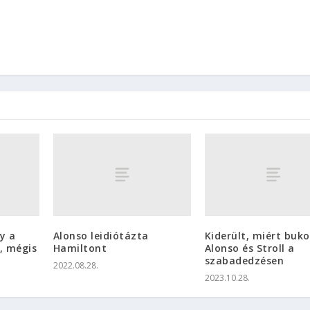
y a
Alonso leidiótázta
Kiderült, miért buko
, mégis
Hamiltont
Alonso és Stroll a
szabadedzésen
2022.08.28.
2023.10.28.