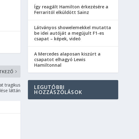
Így reagált Hamilton érkezésére a
Ferraritól elküldött Sainz
Látványos showelemekkel mutatta
be idei autóját a megújult F1-es
csapat – képek, videó
A Mercedes alaposan kiszúrt a
csapatot elhagyó Lewis
Hamiltonnal
TKEZŐ
at tragikus
LEGUTÓBBI
lése láttán
HOZZÁSZÓLÁSOK