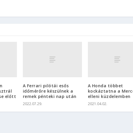
an
A Ferrari pilótái esős
A Honda többet
sztrál
időmérőre készülnek a
kockáztatna a Merc
se előtt
remek pénteki nap után
elleni küzdelemben
2022.07.29.
2021.04.02.