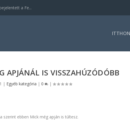
ejelentett a Fe...
ITTHO
G APJÁNÁL IS VISSZAHÚZÓDÓBB
1
|
Egyéb kategória
|
0
|
a szerint ebben Mick még apján is túltesz.