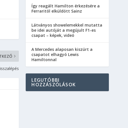
Így reagált Hamilton érkezésére a
Ferraritól elküldött Sainz
Látványos showelemekkel mutatta
be idei autóját a megújult F1-es
csapat – képek, videó
A Mercedes alaposan kiszúrt a
csapatot elhagyó Lewis
TKEZŐ
Hamiltonnal
visszalépés
LEGUTÓBBI
HOZZÁSZÓLÁSOK