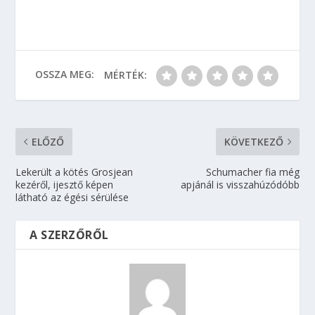
OSSZA MEG:
MÉRTÉK:
ELŐZŐ
KÖVETKEZŐ
Lekerült a kötés Grosjean
Schumacher fia még
kezéről, ijesztő képen
apjánál is visszahúzódóbb
látható az égési sérülése
A SZERZŐRŐL