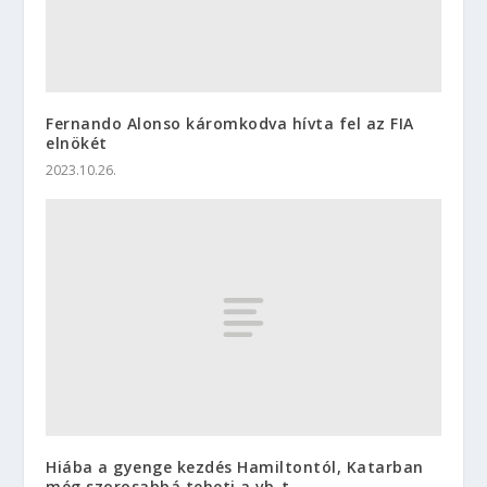
Fernando Alonso káromkodva hívta fel az FIA
elnökét
2023.10.26.
Hiába a gyenge kezdés Hamiltontól, Katarban
még szorosabbá teheti a vb-t