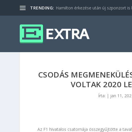
TRENDING:
Hamilton érkezése után új szponzort is b
CSODÁS MEGMENEKÜLÉST
VOLTAK 2020 L
Írta:
|
jan 11, 202
Az F1 hivatalos csatornája összegyűjtötte a taval