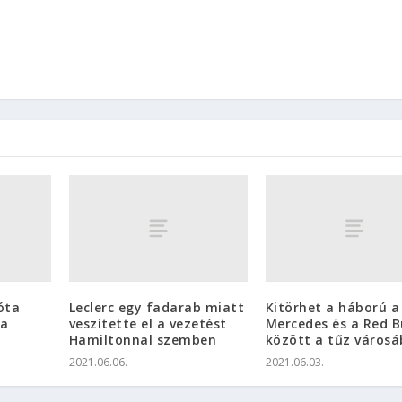
óta
Leclerc egy fadarab miatt
Kitörhet a háború a
ta
veszítette el a vezetést
Mercedes és a Red B
Hamiltonnal szemben
között a tűz város
2021.06.06.
2021.06.03.