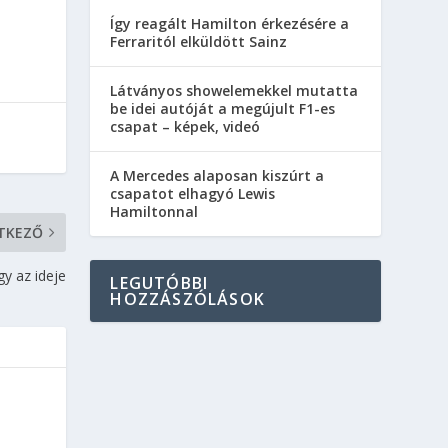
Így reagált Hamilton érkezésére a
Ferraritól elküldött Sainz
Látványos showelemekkel mutatta
be idei autóját a megújult F1-es
csapat – képek, videó
A Mercedes alaposan kiszúrt a
csapatot elhagyó Lewis
Hamiltonnal
TKEZŐ
y az ideje
LEGUTÓBBI
HOZZÁSZÓLÁSOK