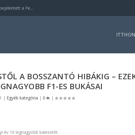
ejelentett a Fe...
ITTHO
ŐL A BOSSZANTÓ HIBÁKIG – EZE
EGNAGYOBB F1-ES BUKÁSAI
1
|
Egyéb kategória
|
0
|
yi év 10 legnagyobb balesetét.