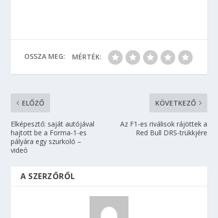
OSSZA MEG:
MÉRTÉK:
ELŐZŐ
KÖVETKEZŐ
Elképesztő: saját autójával
Az F1-es riválisok rájöttek a
hajtott be a Forma-1-es
Red Bull DRS-trükkjére
pályára egy szurkoló –
videó
A SZERZŐRŐL