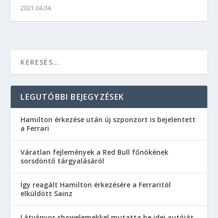
2021.04.04.
LEGUTÓBBI BEJEGYZÉSEK
Hamilton érkezése után új szponzort is bejelentett
a Ferrari
Váratlan fejlemények a Red Bull főnökének
sorsdöntő tárgyalásáról
Így reagált Hamilton érkezésére a Ferraritól
elküldött Sainz
Látványos showelemekkel mutatta be idei autóját