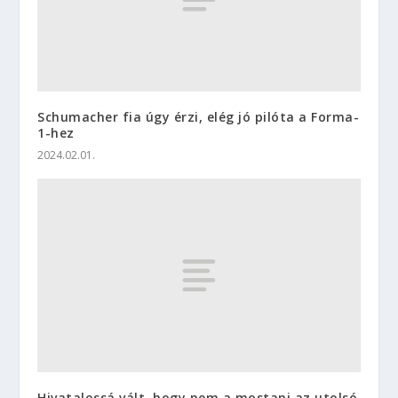
Schumacher fia úgy érzi, elég jó pilóta a Forma-
1-hez
2024.02.01.
Hivatalossá vált, hogy nem a mostani az utolsó