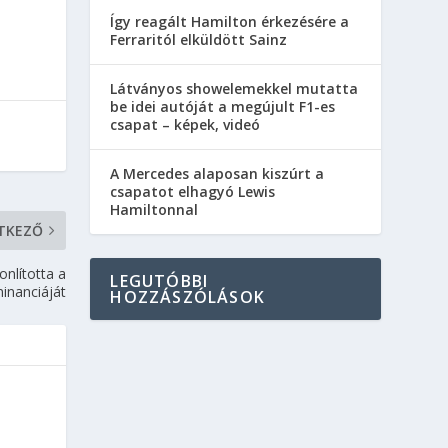
Így reagált Hamilton érkezésére a
Ferraritól elküldött Sainz
Látványos showelemekkel mutatta
be idei autóját a megújult F1-es
csapat – képek, videó
A Mercedes alaposan kiszúrt a
csapatot elhagyó Lewis
Hamiltonnal
TKEZŐ
nlította a
LEGUTÓBBI
inanciáját
HOZZÁSZÓLÁSOK