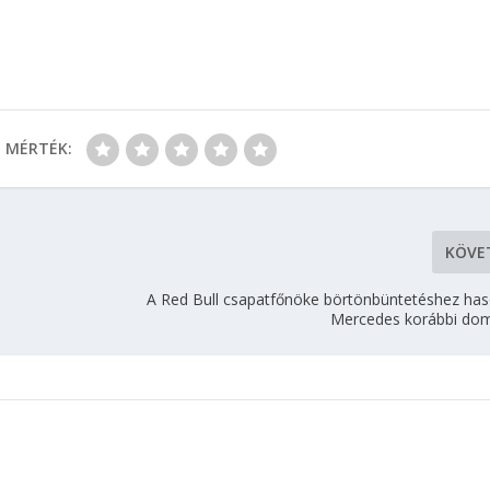
MÉRTÉK:
KÖVE
A Red Bull csapatfőnöke börtönbüntetéshez haso
Mercedes korábbi dom