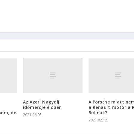
Az Azeri Nagydíj
A Porsche miatt nem
időmérője élőben
a Renault-motor a 
nom, de
Bullnak?
2021.06.05.
2021.02.12.