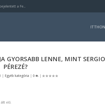
ejelentett a Fe...
ITTHO
A GYORSABB LENNE, MINT SERGI
PÉREZÉ?
3
|
Egyéb kategória
|
0
|
llt elő.