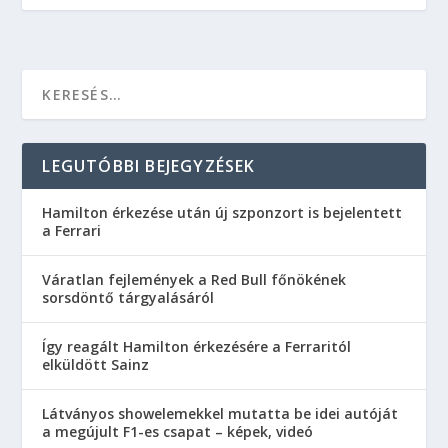
LEGUTÓBBI BEJEGYZÉSEK
Hamilton érkezése után új szponzort is bejelentett
a Ferrari
Váratlan fejlemények a Red Bull főnökének
sorsdöntő tárgyalásáról
Így reagált Hamilton érkezésére a Ferraritól
elküldött Sainz
Látványos showelemekkel mutatta be idei autóját
a megújult F1-es csapat – képek, videó