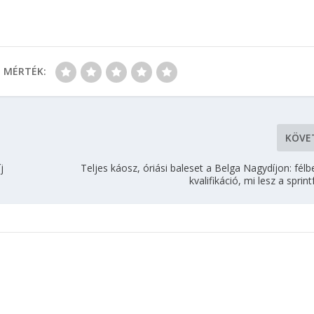
MÉRTÉK:
KÖVE
j
Teljes káosz, óriási baleset a Belga Nagydíjon: fél
kvalifikáció, mi lesz a spri