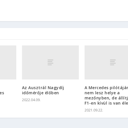
Az Ausztrál Nagydíj
A Mercedes pilótájá
es
időmérője élőben
nem lesz helye a
mezőnyben, de állítj
2022.04.09.
F1-en kívül is van él
2021.09.22.