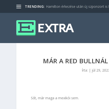
TRENDING:
Hamilton érkezése után új szponzort is b
MÁR A RED BULLNÁL 
Írta:
|
júl 29, 202
Sőt, már maga a mexikói sem.