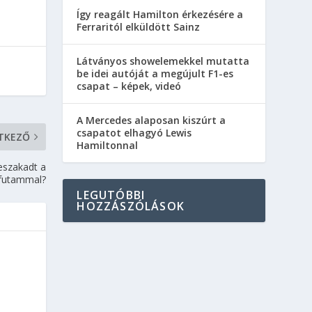
Így reagált Hamilton érkezésére a
Ferraritól elküldött Sainz
Látványos showelemekkel mutatta
be idei autóját a megújult F1-es
csapat – képek, videó
A Mercedes alaposan kiszúrt a
csapatot elhagyó Lewis
TKEZŐ
Hamiltonnal
beszakadt a
ntfutammal?
LEGUTÓBBI
HOZZÁSZÓLÁSOK