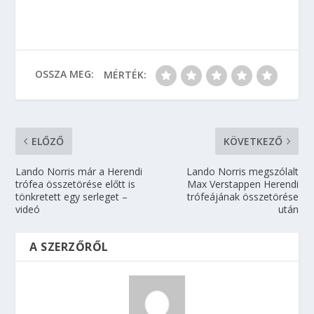
OSSZA MEG:
MÉRTÉK:
ELŐZŐ
KÖVETKEZŐ
Lando Norris már a Herendi
Lando Norris megszólalt
trófea összetörése előtt is
Max Verstappen Herendi
tönkretett egy serleget –
trófeájának összetörése
videó
után
A SZERZŐRŐL