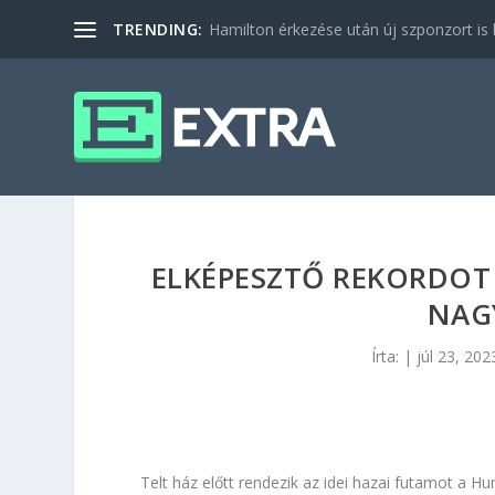
TRENDING:
Hamilton érkezése után új szponzort is b
ELKÉPESZTŐ REKORDOT
NAGY
Írta:
|
júl 23, 202
Telt ház előtt rendezik az idei hazai futamot a H