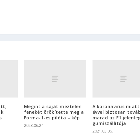
tt,
Megint a saját meztelen
A koronavírus miatt
ak
fenekét örökítette meg a
évvel biztosan tová
s
Forma-1-es pilóta – kép
marad az F1 jelenleg
gumiszállítója
2023.06.24.
2021.03.06.