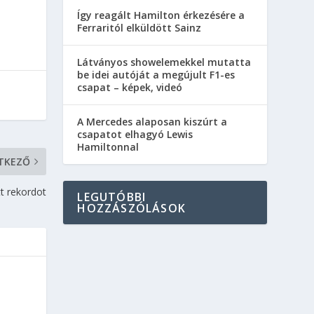
Így reagált Hamilton érkezésére a
Ferraritól elküldött Sainz
Látványos showelemekkel mutatta
be idei autóját a megújult F1-es
csapat – képek, videó
A Mercedes alaposan kiszúrt a
csapatot elhagyó Lewis
Hamiltonnal
TKEZŐ
t rekordot
LEGUTÓBBI
HOZZÁSZÓLÁSOK