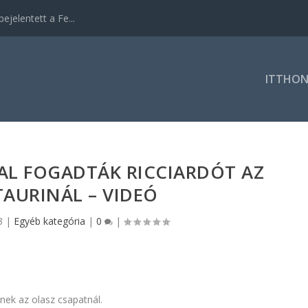
ejelentett a Fe...
ITTHO
SAL FOGADTÁK RICCIARDÓT AZ
AURINÁL – VIDEÓ
3
|
Egyéb kategória
|
0
|
nek az olasz csapatnál.