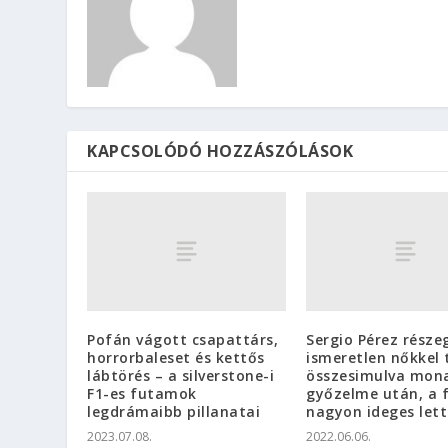
KAPCSOLÓDÓ HOZZÁSZÓLÁSOK
Pofán vágott csapattárs,
Sergio Pérez része
horrorbaleset és kettős
ismeretlen nőkkel 
lábtörés – a silverstone-i
összesimulva mon
F1-es futamok
győzelme után, a 
legdrámaibb pillanatai
nagyon ideges lett
2023.07.08.
2022.06.06.