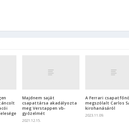
gen
Majdnem saját
A Ferrari csapatfőn
táncolt
csapattársa akadályozta
megszólalt Carlos S
acói
meg Verstappen vb-
kirohanásáról
felesége
győzelmét
2023.11.09.
2021.12.15.