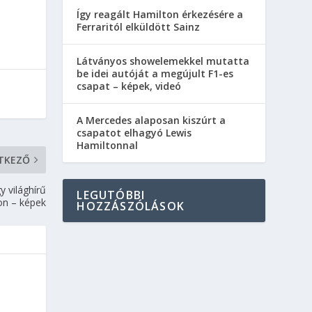
Így reagált Hamilton érkezésére a
Ferraritól elküldött Sainz
Látványos showelemekkel mutatta
be idei autóját a megújult F1-es
csapat – képek, videó
A Mercedes alaposan kiszúrt a
csapatot elhagyó Lewis
Hamiltonnal
TKEZŐ
y világhírű
LEGUTÓBBI
ton – képek
HOZZÁSZÓLÁSOK