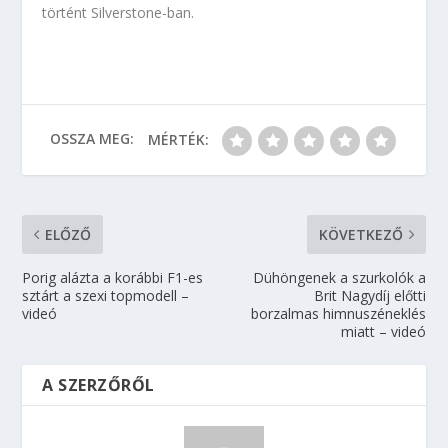
történt Silverstone-ban.
OSSZA MEG:
MÉRTÉK:
ELŐZŐ
KÖVETKEZŐ
Porig alázta a korábbi F1-es
Dühöngenek a szurkolók a
sztárt a szexi topmodell –
Brit Nagydíj előtti
videó
borzalmas himnuszéneklés
miatt – videó
A SZERZŐRŐL