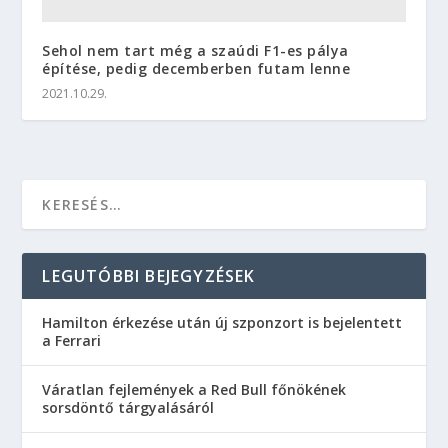
Sehol nem tart még a szaúdi F1-es pálya
építése, pedig decemberben futam lenne
2021.10.29.
LEGUTÓBBI BEJEGYZÉSEK
Hamilton érkezése után új szponzort is bejelentett
a Ferrari
Váratlan fejlemények a Red Bull főnökének
sorsdöntő tárgyalásáról