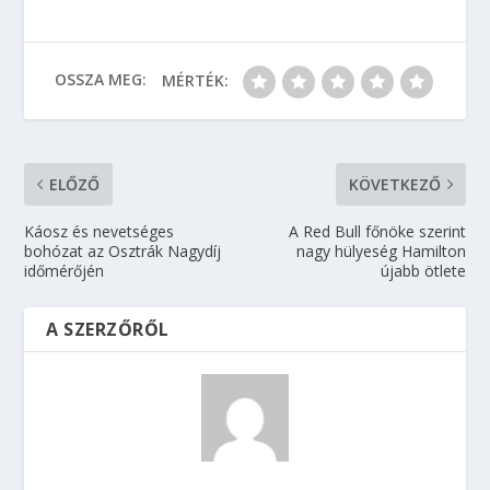
OSSZA MEG:
MÉRTÉK:
ELŐZŐ
KÖVETKEZŐ
Káosz és nevetséges
A Red Bull főnöke szerint
bohózat az Osztrák Nagydíj
nagy hülyeség Hamilton
időmérőjén
újabb ötlete
A SZERZŐRŐL