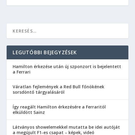
LEGUTÓBBI BEJEGYZÉSEK
Hamilton érkezése után új szponzort is bejelentett
a Ferrari
Váratlan fejlemények a Red Bull főnökének
sorsdöntő tárgyalásáról
Így reagált Hamilton érkezésére a Ferraritól
elküldött Sainz
Látványos showelemekkel mutatta be idei autóját
a megújult F1-es csapat – képek, videó