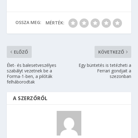
OSSZA MEG:
MÉRTÉK:
ELŐZŐ
KÖVETKEZŐ
Élet- és balesetveszélyes
Egy büntetés is tetézheti a
szabályt vezetnek be a
Ferrari gondjait a
Forma-1-ben, a pilóták
szezonban
felháborodtak
A SZERZŐRŐL