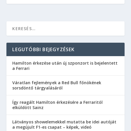
LEGUTÓBBI BEJEGYZÉSEK
Hamilton érkezése után új szponzort is bejelentett
a Ferrari
Váratlan fejlemények a Red Bull főnökének
sorsdöntő tárgyalásáról
Így reagált Hamilton érkezésére a Ferraritól
elküldött Sainz
Látványos showelemekkel mutatta be idei autóját
a megújult F1-es csapat – képek, videó