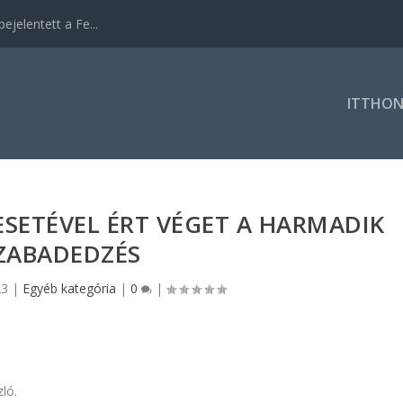
ejelentett a Fe...
ITTHO
SETÉVEL ÉRT VÉGET A HARMADIK
ZABADEDZÉS
23
|
Egyéb kategória
|
0
|
ló.