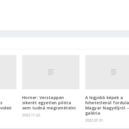
Horner: Verstappen
A legjobb képek a
as
sikerét egyetlen pilóta
hihetetlenül fordul
 videó
sem tudná megismételni
Magyar Nagydíjról 
galéria
2022.11.22.
2022.07.31.