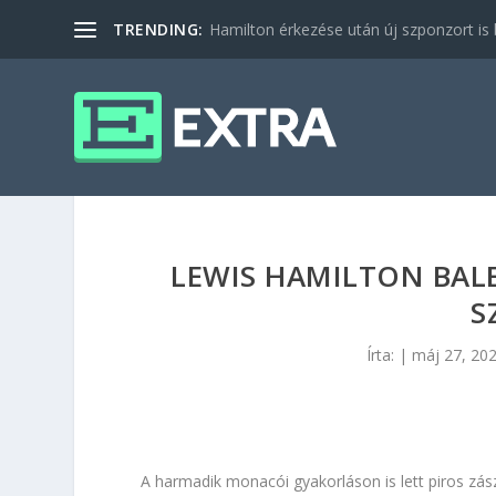
TRENDING:
Hamilton érkezése után új szponzort is b
LEWIS HAMILTON BALE
S
Írta:
|
máj 27, 20
A harmadik monacói gyakorláson is lett piros zász