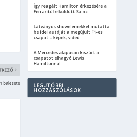
Így reagált Hamilton érkezésére a
Ferraritól elküldött Sainz
Látványos showelemekkel mutatta
be idei autóját a megújult F1-es
csapat – képek, videó
A Mercedes alaposan kiszúrt a
csapatot elhagyó Lewis
Hamiltonnal
TKEZŐ
n balesete
LEGUTÓBBI
HOZZÁSZÓLÁSOK