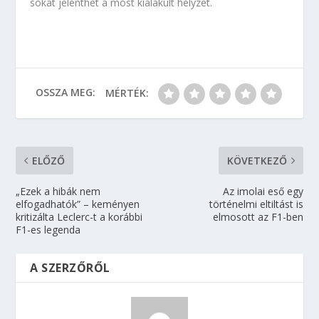
sokat jelenthet a most kialakult helyzet.
OSSZA MEG:
MÉRTÉK:
ELŐZŐ
KÖVETKEZŐ
„Ezek a hibák nem
Az imolai eső egy
elfogadhatók” – keményen
történelmi eltiltást is
kritizálta Leclerc-t a korábbi
elmosott az F1-ben
F1-es legenda
A SZERZŐRŐL