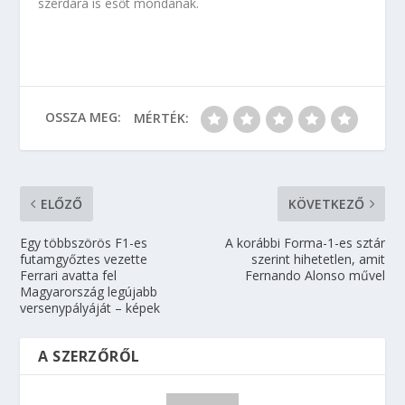
szerdára is esőt mondanak.
OSSZA MEG:
MÉRTÉK:
ELŐZŐ
KÖVETKEZŐ
Egy többszörös F1-es
A korábbi Forma-1-es sztár
futamgyőztes vezette
szerint hihetetlen, amit
Ferrari avatta fel
Fernando Alonso művel
Magyarország legújabb
versenypályáját – képek
A SZERZŐRŐL