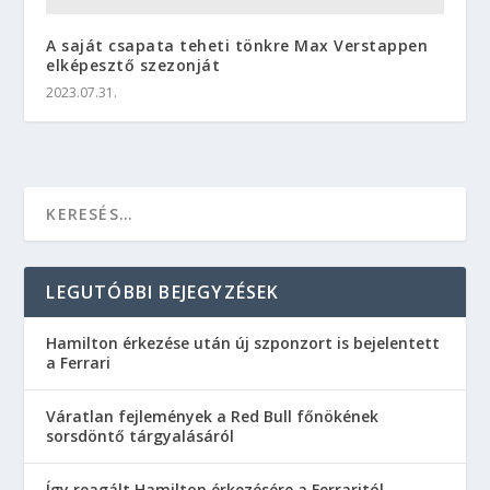
A saját csapata teheti tönkre Max Verstappen
elképesztő szezonját
2023.07.31.
LEGUTÓBBI BEJEGYZÉSEK
Hamilton érkezése után új szponzort is bejelentett
a Ferrari
Váratlan fejlemények a Red Bull főnökének
sorsdöntő tárgyalásáról
Így reagált Hamilton érkezésére a Ferraritól