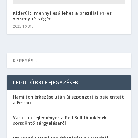
Kiderült, mennyi eső lehet a brazíliai F1-es
versenyhétvégén
2023.10.31.
LEGUTÓBBI BEJEGYZÉSEK
Hamilton érkezése után új szponzort is bejelentett
a Ferrari
Váratlan fejlemények a Red Bull főnökének
sorsdöntő tárgyalásáról