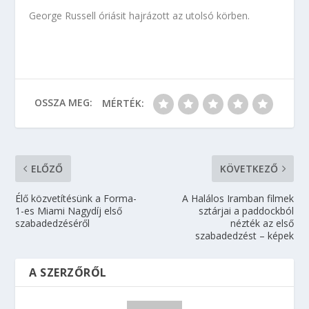
George Russell óriásit hajrázott az utolsó körben.
OSSZA MEG:
MÉRTÉK:
ELŐZŐ
KÖVETKEZŐ
Élő közvetítésünk a Forma-
A Halálos Iramban filmek
1-es Miami Nagydíj első
sztárjai a paddockból
szabadedzéséről
nézték az első
szabadedzést – képek
A SZERZŐRŐL