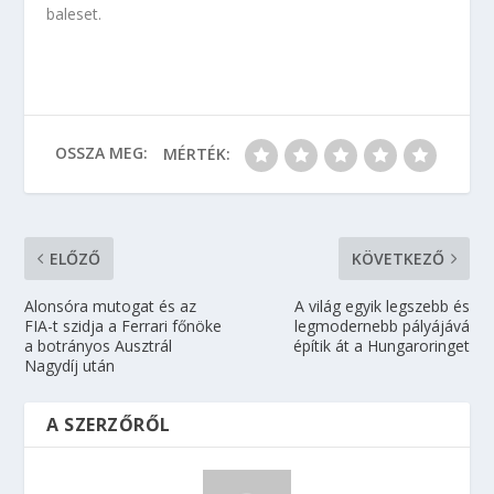
baleset.
OSSZA MEG:
MÉRTÉK:
ELŐZŐ
KÖVETKEZŐ
Alonsóra mutogat és az
A világ egyik legszebb és
FIA-t szidja a Ferrari főnöke
legmodernebb pályájává
a botrányos Ausztrál
építik át a Hungaroringet
Nagydíj után
A SZERZŐRŐL