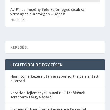
Az F1-es mezőny fele különleges sisakkal
versenyez a hétvégén – képek
2021.10.23.
LEGUTÓBBI BEJEGYZÉSEK
Hamilton érkezése után új szponzort is bejelentett
a Ferrari
Váratlan fejlemények a Red Bull főnökének
sorsdöntő tárgyalásáról
Így reagált Hamilton érkezésére a Ferraritól