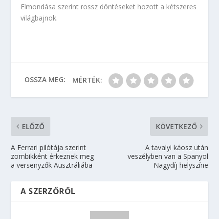
Elmondása szerint rossz döntéseket hozott a kétszeres
világbajnok.
OSSZA MEG:
MÉRTÉK:
ELŐZŐ
KÖVETKEZŐ
A Ferrari pilótája szerint
A tavalyi káosz után
zombikként érkeznek meg
veszélyben van a Spanyol
a versenyzők Ausztráliába
Nagydíj helyszíne
A SZERZŐRŐL