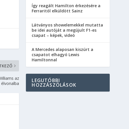
Így reagált Hamilton érkezésére a
Ferraritól elküldött Sainz
Látványos showelemekkel mutatta
be idei autóját a megújult F1-es
csapat – képek, videó
A Mercedes alaposan kiszúrt a
csapatot elhagyó Lewis
Hamiltonnal
TKEZŐ
Williams az
LEGUTÓBBI
 élvonalba
HOZZÁSZÓLÁSOK