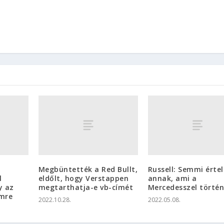
Megbüntették a Red Bullt,
Russell: Semmi érte
l
eldőlt, hogy Verstappen
annak, ami a
y az
megtarthatja-e vb-címét
Mercedesszel történ
mre
2022.10.28.
2022.05.08.