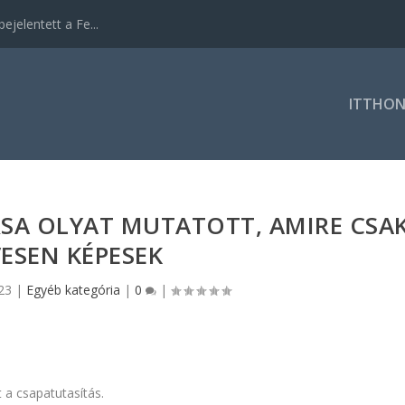
ejelentett a Fe...
ITTHO
SA OLYAT MUTATOTT, AMIRE CSA
ESEN KÉPESEK
23
|
Egyéb kategória
|
0
|
 a csapatutasítás.