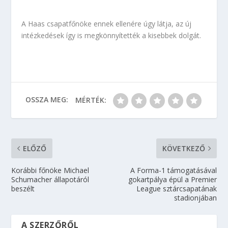
A Haas csapatfőnöke ennek ellenére úgy látja, az új
intézkedések így is megkönnyítették a kisebbek dolgát.
OSSZA MEG:
MÉRTÉK:
ELŐZŐ
KÖVETKEZŐ
Korábbi főnöke Michael
A Forma-1 támogatásával
Schumacher állapotáról
gokartpálya épül a Premier
beszélt
League sztárcsapatának
stadionjában
A SZERZŐRŐL