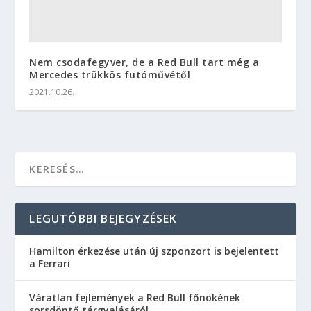
Nem csodafegyver, de a Red Bull tart még a
Mercedes trükkös futóművétől
2021.10.26.
LEGUTÓBBI BEJEGYZÉSEK
Hamilton érkezése után új szponzort is bejelentett
a Ferrari
Váratlan fejlemények a Red Bull főnökének
sorsdöntő tárgyalásáról