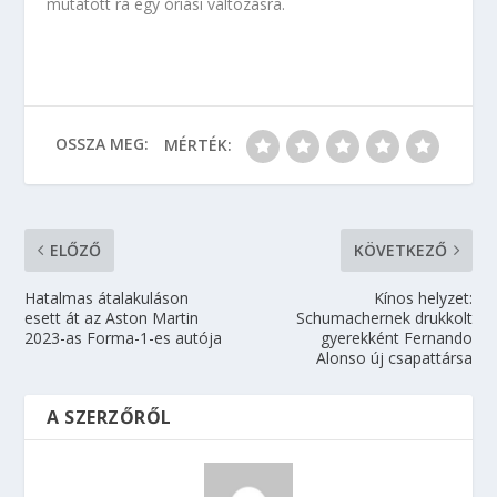
mutatott rá egy óriási változásra.
OSSZA MEG:
MÉRTÉK:
ELŐZŐ
KÖVETKEZŐ
Hatalmas átalakuláson
Kínos helyzet:
esett át az Aston Martin
Schumachernek drukkolt
2023-as Forma-1-es autója
gyerekként Fernando
Alonso új csapattársa
A SZERZŐRŐL